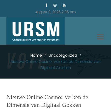
August 9, 2026 2:06 am
Home
Uncategorized
/
/
Nieuwe Online Casino: Verken de Dimensie van
Digitaal Gokken
Nieuwe Online Casino: Verken de
Dimensie van Digitaal Gokken