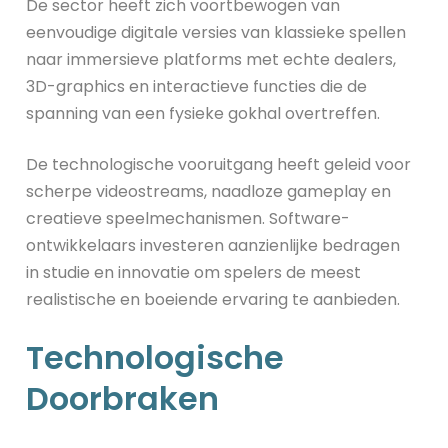
De sector heeft zich voortbewogen van
eenvoudige digitale versies van klassieke spellen
naar immersieve platforms met echte dealers,
3D-graphics en interactieve functies die de
spanning van een fysieke gokhal overtreffen.
De technologische vooruitgang heeft geleid voor
scherpe videostreams, naadloze gameplay en
creatieve speelmechanismen. Software-
ontwikkelaars investeren aanzienlijke bedragen
in studie en innovatie om spelers de meest
realistische en boeiende ervaring te aanbieden.
Technologische
Doorbraken