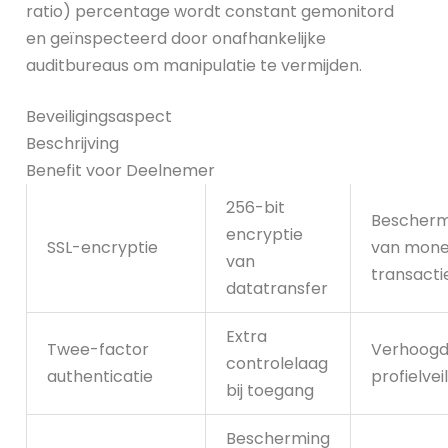
ratio) percentage wordt constant gemonitord
en geïnspecteerd door onafhankelijke
auditbureaus om manipulatie te vermijden.
Beveiligingsaspect
Beschrijving
Benefit voor Deelnemer
256-bit
Bescherm
encryptie
SSL-encryptie
van mone
van
transacti
datatransfer
Extra
Twee-factor
Verhoog
controlelaag
authenticatie
profielvei
bij toegang
Bescherming