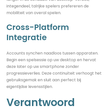
integendeel, talrijke spelers prefereren de
mobiliteit van overal spelen.
Cross-Platform
Integratie
Accounts synchen naadloos tussen apparaten.
Begin een spelsessie op uw desktop en hervat
deze later op uw smartphone zonder
progressieverlies. Deze continuïteit verhoogt het
gebruiksgemak en sluit aan perfect bij
eigentijdse levensstijlen.
Verantwoord