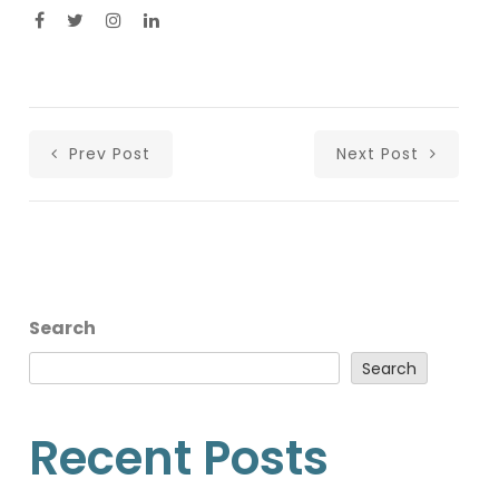
Prev Post
Next Post
Search
Search
Recent Posts