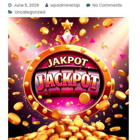
June 5, 2026
wpadminerlzp
No Comments
Uncategorized