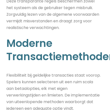
Deze transparante regels beschermen zowel
het systeem als de gebruiker tegen misbruik.
Zorgvuldig lezen van de algemene voorwaarden
vermijdt misverstanden en draagt zorg voor
realistische verwachtingen.
Moderne
Transactiemethode
Flexibiliteit bij geldelijke transacties staat voorop.
Spelers kunnen selecteren uit een ruim scala
aan betaalopties, elk met eigen
verwerkingstijden en limieten. De implementatie
van uiteenlopende methoden waarborgt dat
iedereen een adequate optie vindt.