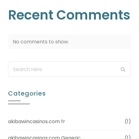
Recent Comments
No comments to show.
Categories
akibawincasinos.com fr
(1)
akibawincasinos.com Generic
(1)