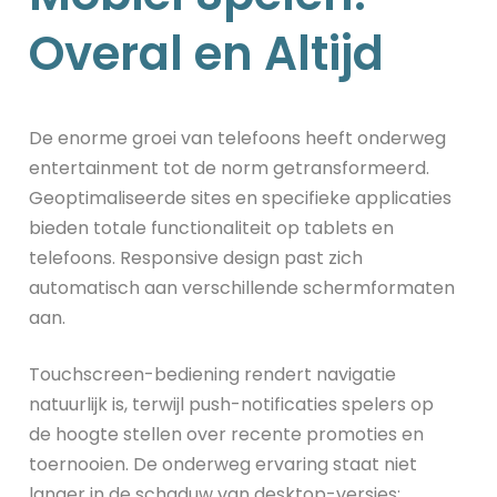
Overal en Altijd
De enorme groei van telefoons heeft onderweg
entertainment tot de norm getransformeerd.
Geoptimaliseerde sites en specifieke applicaties
bieden totale functionaliteit op tablets en
telefoons. Responsive design past zich
automatisch aan verschillende schermformaten
aan.
Touchscreen-bediening rendert navigatie
natuurlijk is, terwijl push-notificaties spelers op
de hoogte stellen over recente promoties en
toernooien. De onderweg ervaring staat niet
langer in de schaduw van desktop-versies;