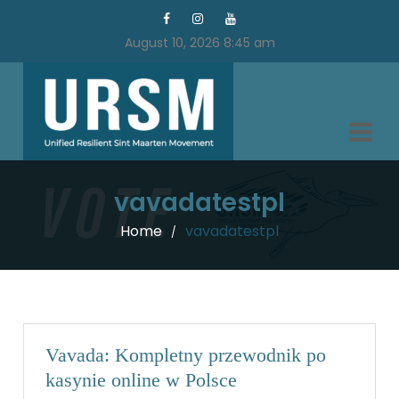
August 10, 2026 8:45 am
vavadatestpl
Home
vavadatestpl
/
Vavada: Kompletny przewodnik po
kasynie online w Polsce