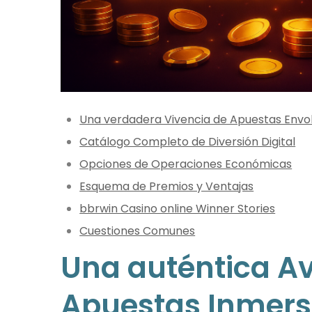
Una verdadera Vivencia de Apuestas Envol
Catálogo Completo de Diversión Digital
Opciones de Operaciones Económicas
Esquema de Premios y Ventajas
bbrwin Casino online Winner Stories
Cuestiones Comunes
Una auténtica A
Apuestas Inmersi