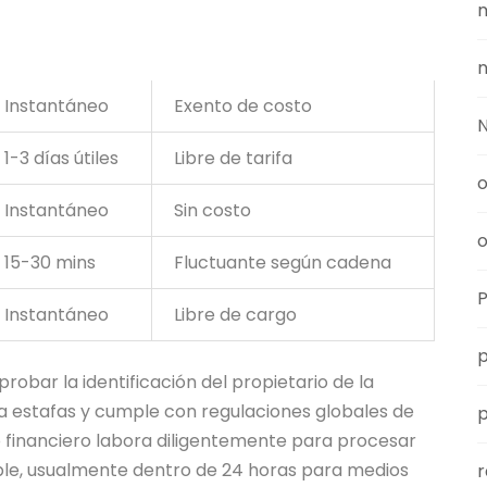
n
Instantáneo
Exento de costo
1-3 días útiles
Libre de tarifa
o
Instantáneo
Sin costo
o
15-30 mins
Fluctuante según cadena
P
Instantáneo
Libre de cargo
p
obar la identificación del propietario de la
a estafas y cumple con regulaciones globales de
p
 financiero labora diligentemente para procesar
ible, usualmente dentro de 24 horas para medios
r