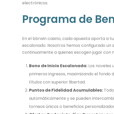
electrónicos.
Programa de Bene
En el bbrwin casino, cada apuesta aporta a t
escalonado. Nosotros hemos configurado un 
continuamente a quienes escogen jugar con n
Bono de Inicio Escalonada:
Los noveles u
primeros ingresos, maximizando el fondo 
títulos con superior libertad.
Puntos de Fidelidad Acumulables:
Todo
automáticamente y se pueden intercambia
torneos únicos o beneficios personalizados