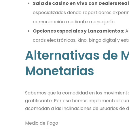
Sala de casino en Vivo con Dealers Real
especializados donde repartidores exper
comunicación mediante mensajería.
Opciones especiales y Lanzamientos:
Ap
cards electrónicas, kino, bingo digital y 
Alternativas de 
Monetarias
Sabemos que la comodidad en los movimiento
gratificante. Por eso hemos implementado un
acomodan a las inclinaciones de usuarios de di
Medio de Pago