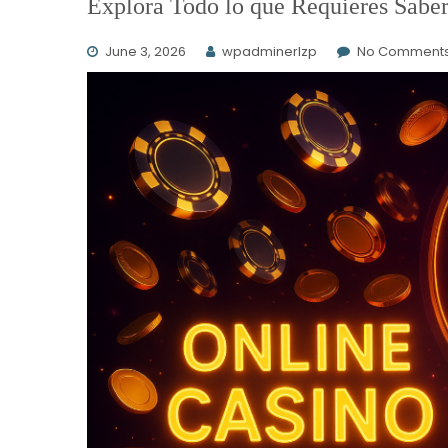
Explora Todo lo que Requieres Saber
June 3, 2026
wpadminerlzp
No Comment