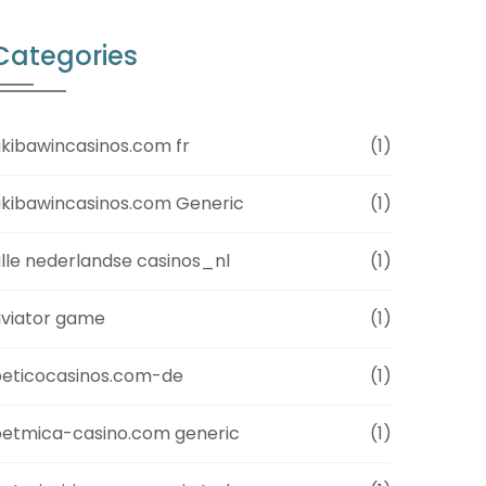
Categories
kibawincasinos.com fr
(1)
kibawincasinos.com Generic
(1)
lle nederlandse casinos_nl
(1)
viator game
(1)
eticocasinos.com-de
(1)
etmica-casino.com generic
(1)