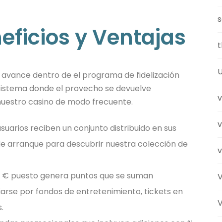
ficios y Ventajas
t
U
u avance dentro de el programa de fidelización
sistema donde el provecho se devuelve
uestro casino de modo frecuente.
v
suarios reciben un conjunto distribuido en sus
de arranque para descubrir nuestra colección de
v
 € puesto genera puntos que se suman
rse por fondos de entretenimiento, tickets en
V
.