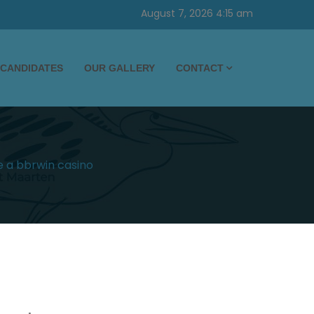
August 7, 2026 4:15 am
CANDIDATES
OUR GALLERY
CONTACT
e a bbrwin casino