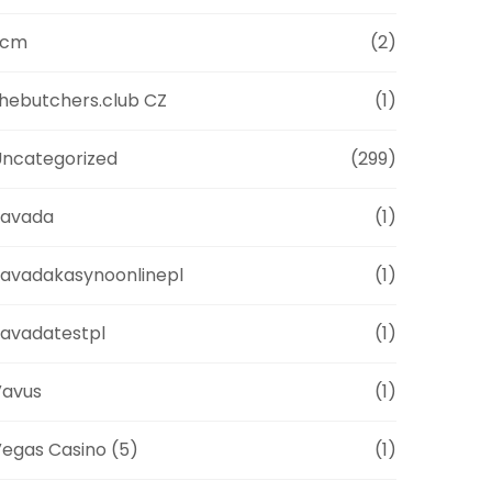
scm
(2)
hebutchers.club CZ
(1)
ncategorized
(299)
vavada
(1)
avadakasynoonlinepl
(1)
avadatestpl
(1)
Vavus
(1)
egas Casino (5)
(1)