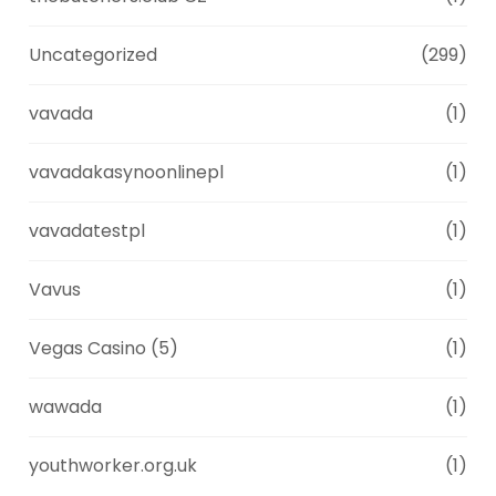
Uncategorized
(299)
vavada
(1)
vavadakasynoonlinepl
(1)
vavadatestpl
(1)
Vavus
(1)
Vegas Casino (5)
(1)
wawada
(1)
youthworker.org.uk
(1)