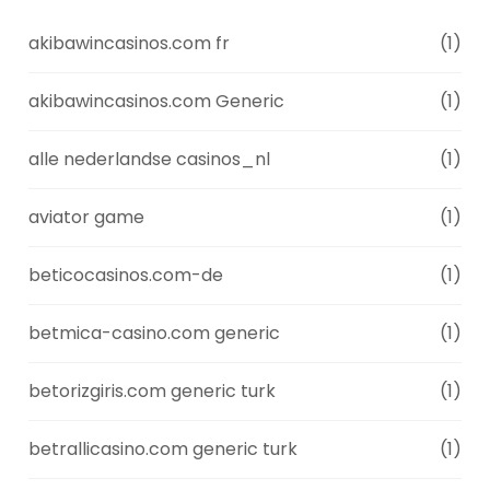
akibawincasinos.com fr
(1)
akibawincasinos.com Generic
(1)
alle nederlandse casinos_nl
(1)
aviator game
(1)
beticocasinos.com-de
(1)
betmica-casino.com generic
(1)
betorizgiris.com generic turk
(1)
betrallicasino.com generic turk
(1)