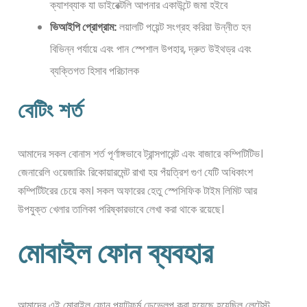
ক্যাশব্যাক যা ডাইরেক্টলি আপনার একাউন্টে জমা হইবে
ভিআইপি প্রোগ্রাম:
লয়ালটি পয়েন্ট সংগ্রহ করিয়া উন্নীত হন
বিভিন্ন পর্যায়ে এবং পান স্পেশাল উপহার, দ্রুত উইথড্র এবং
ব্যক্তিগত হিসাব পরিচালক
বেটিং শর্ত
আমাদের সকল বোনাস শর্ত পূর্ণাঙ্গভাবে ট্রান্সপারেন্ট এবং বাজারে কম্পিটিটিভ।
জেনারেলি ওয়েজারিং রিকোয়ারমেন্ট রাখা হয় পঁয়ত্রিশ গুণ যেটি অধিকাংশ
কম্পিটিটরের চেয়ে কম। সকল অফারের হেতু স্পেসিফিক টাইম লিমিট আর
উপযুক্ত খেলার তালিকা পরিষ্কারভাবে লেখা করা থাকে রয়েছে।
মোবাইল ফোন ব্যবহার
আমাদের এই মোবাইল ফোন প্ল্যাটফর্ম ডেভেলপ করা হয়েছে হয়েছিল লেটেস্ট