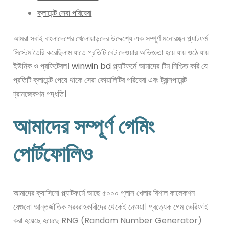
ক্লায়েন্ট সেবা পরিষেবা
আমরা সবাই বাংলাদেশের খেলোয়াড়দের উদ্দেশ্যে এক সম্পূর্ণ মনোরঞ্জন প্ল্যাটফর্ম
সিস্টেম তৈরি করেছিলাম যাতে প্রতিটি বেট দেওয়ার অভিজ্ঞতা হয়ে যায় ওঠে যায়
ইউনিক ও প্রফিটেবল।
winwin bd
প্ল্যাটফর্মে আমাদের টিম নিশ্চিত করি যে
প্রতিটি ক্লায়েন্ট পেয়ে থাকে সেরা কোয়ালিটির পরিষেবা এবং ট্রান্সপারেন্ট
ট্রানজেকশন পদ্ধতি।
আমাদের সম্পূর্ণ গেমিং
পোর্টফোলিও
আমাদের ক্যাসিনো প্ল্যাটফর্মে আছে ৫০০০ প্লাস খেলার বিশাল কালেকশন
যেগুলো আন্তর্জাতিক সরবরাহকারীদের থেকেই নেওয়া। প্রত্যেক গেম ভেরিফাই
করা হয়েছে হয়েছে RNG (Random Number Generator)