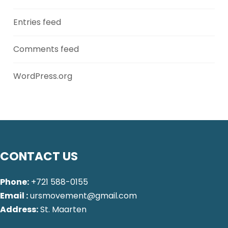
Entries feed
Comments feed
WordPress.org
CONTACT US
Phone:
+721 588-0155
Email :
ursmovement@gmail.com
Address:
St. Maarten