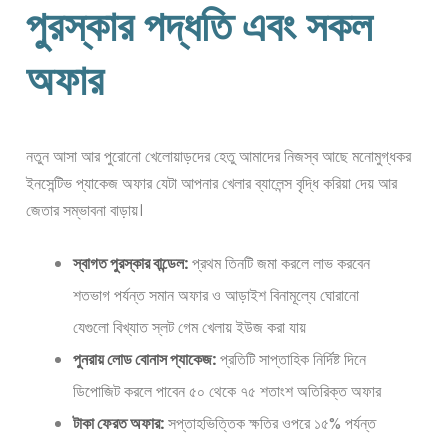
পুরস্কার পদ্ধতি এবং সকল
অফার
নতুন আসা আর পুরোনো খেলোয়াড়দের হেতু আমাদের নিজস্ব আছে মনোমুগ্ধকর
ইনসেন্টিভ প্যাকেজ অফার যেটা আপনার খেলার ব্যালেন্স বৃদ্ধি করিয়া দেয় আর
জেতার সম্ভাবনা বাড়ায়।
স্বাগত পুরস্কার বান্ডেল:
প্রথম তিনটি জমা করলে লাভ করবেন
শতভাগ পর্যন্ত সমান অফার ও আড়াইশ বিনামূল্যে ঘোরানো
যেগুলো বিখ্যাত স্লট গেম খেলায় ইউজ করা যায়
পুনরায় লোড বোনাস প্যাকেজ:
প্রতিটি সাপ্তাহিক নির্দিষ্ট দিনে
ডিপোজিট করলে পাবেন ৫০ থেকে ৭৫ শতাংশ অতিরিক্ত অফার
টাকা ফেরত অফার:
সপ্তাহভিত্তিক ক্ষতির ওপরে ১৫% পর্যন্ত