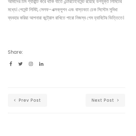
আমাদের টিম গ্যারান্টি করে থাকি যাতে এন্টারটেইনমেন্ট রয়েছে উপযুক্ত লিমিটের
মধ্যে। পেমেন্ট লিমিট, সেলফ-এক্সক্লুশন এবং বাস্তবতা চেক সিস্টেম সুবিধা
ব্যবহার করিয়া আপনারা কন্ট্রোল রাখিতে পারো নিজস্ব গেম হ্যাবিটের ভিত্তিতে।
Share:
Prev Post
Next Post