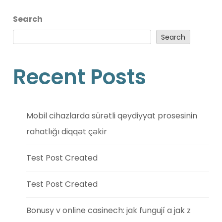
Search
Search
Recent Posts
Mobil cihazlarda sürətli qeydiyyat prosesinin
rahatlığı diqqət çəkir
Test Post Created
Test Post Created
Bonusy v online casinech: jak fungují a jak z