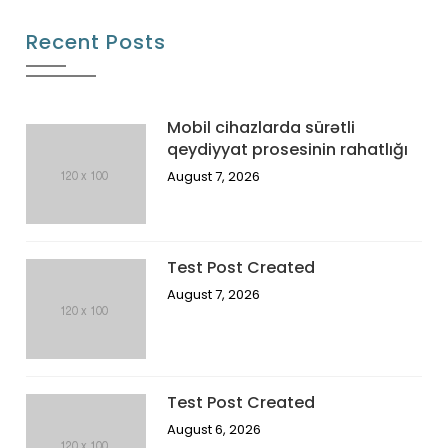
Recent Posts
Mobil cihazlarda sürətli
qeydiyyat prosesinin rahatlığı
August 7, 2026
Test Post Created
August 7, 2026
Test Post Created
August 6, 2026