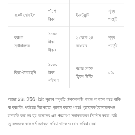
পাঁচশ
শূন্য
রকেট মোবাইল
ইনস্ট্যান্ট
টাকা
পার্সেন্ট
১০০০
ব্যাংক
২ থেকে ২৪
শূন্য
টাকা
স্থানান্তর
আওয়ার
পার্সেন্ট
টাকার
১০০০
পনের থেকে
ক্রিপ্টোকারেন্সি
টাকা
০%
ত্রিশ মিনিট
পরিমাণ
আমরা SSL 256-bit সুরক্ষা পদ্ধতি টেকনোলজি কাজে লাগানো করে থাকি
যা ব্যাংকিং পর্যায়ের নিরাপত্তা প্রদান করতে পারে। প্রত্যেক ট্রানজেকশন
তদারকি করা হয় হয় আমাদের এই প্রতারণা সনাক্তকরণ সিস্টেম দ্বারা যেটি
সন্দেহজনক কাজকর্ম সনাক্ত করিয়া থাকে ও রোধ করিয়া দেয়।