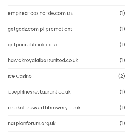
empirea-casino-de.com DE
(1)
getgodz.com pl promotions
(1)
getpoundsback.co.uk
(1)
hawickroyalalbertunited.co.uk
(1)
Ice Casino
(2)
josephinesrestaurant.co.uk
(1)
marketbosworthbrewery.co.uk
(1)
natplanforum.org.uk
(1)