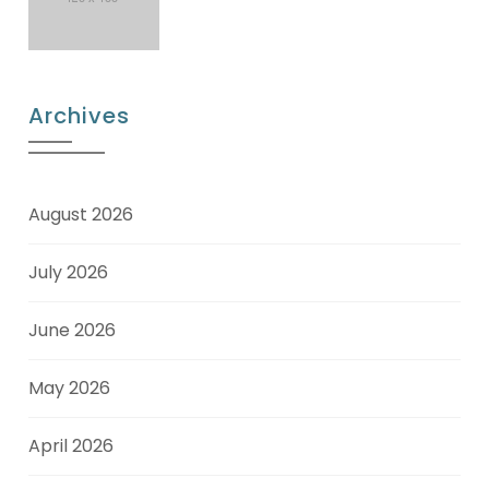
Archives
August 2026
July 2026
June 2026
May 2026
April 2026