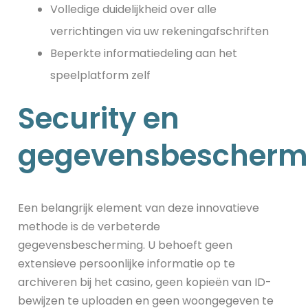
Volledige duidelijkheid over alle
verrichtingen via uw rekeningafschriften
Beperkte informatiedeling aan het
speelplatform zelf
Security en
gegevensbescherm
Een belangrijk element van deze innovatieve
methode is de verbeterde
gegevensbescherming. U behoeft geen
extensieve persoonlijke informatie op te
archiveren bij het casino, geen kopieën van ID-
bewijzen te uploaden en geen woongegeven te