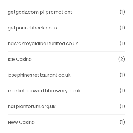
getgodz.com pl promotions
(1)
getpoundsback.co.uk
(1)
hawickroyalalbertunited.co.uk
(1)
Ice Casino
(2)
josephinesrestaurant.co.uk
(1)
marketbosworthbrewery.co.uk
(1)
natplanforum.org.uk
(1)
New Casino
(1)