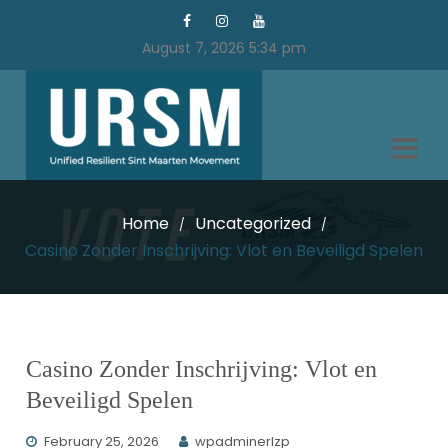
August 7, 2026 5:34 pm
Home
Uncategorized
/
/
Casino Zonder Inschrijving: Vlot en Beveiligd Spelen
Casino Zonder Inschrijving: Vlot en
Beveiligd Spelen
February 25, 2026
wpadminerlzp