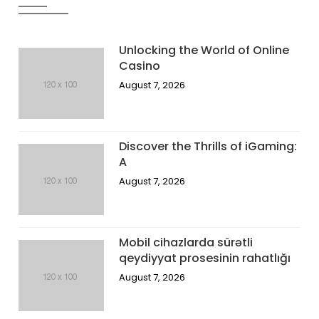
Unlocking the World of Online
Casino
August 7, 2026
Discover the Thrills of iGaming:
A
August 7, 2026
Mobil cihazlarda sürətli
qeydiyyat prosesinin rahatlığı
August 7, 2026