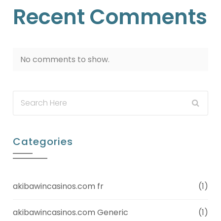
Recent Comments
No comments to show.
Categories
akibawincasinos.com fr
(1)
akibawincasinos.com Generic
(1)