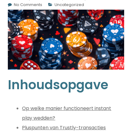
No Comments
Uncategorized
Inhoudsopgave
Op welke manier functioneert instant
play wedden?
Pluspunten van Trustly-transacties