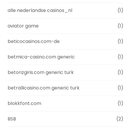
alle nederlandse casinos_nl
(1)
aviator game
(1)
beticocasinos.com-de
(1)
betmica-casino.com generic
(1)
betorizgiris.com generic turk
(1)
betrallicasino.com generic turk
(1)
blokkfont.com
(1)
BSB
(2)