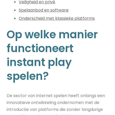
Veiligheid en privé
Spelaanbod en software
Onderscheid met klassieke platforms
Op welke manier
functioneert
instant play
spelen?
De sector van internet spelen heeft onlangs een
innovatieve ontwikkeling ondernomen met de
introductie van platforms die zonder langdurige