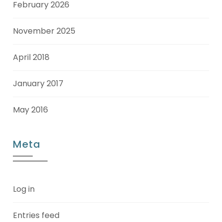
February 2026
November 2025
April 2018
January 2017
May 2016
Meta
Log in
Entries feed