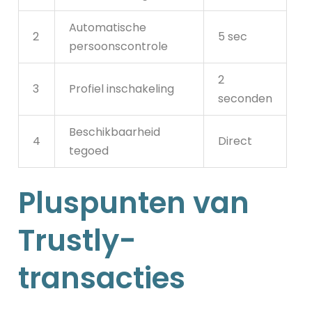
Automatische
2
5 sec
persoonscontrole
2
3
Profiel inschakeling
seconden
Beschikbaarheid
4
Direct
tegoed
Pluspunten van
Trustly-
transacties