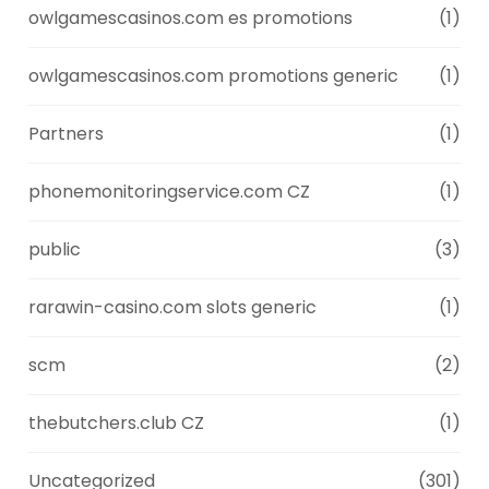
owlgamescasinos.com es promotions
(1)
owlgamescasinos.com promotions generic
(1)
Partners
(1)
phonemonitoringservice.com CZ
(1)
public
(3)
rarawin-casino.com slots generic
(1)
scm
(2)
thebutchers.club CZ
(1)
Uncategorized
(301)