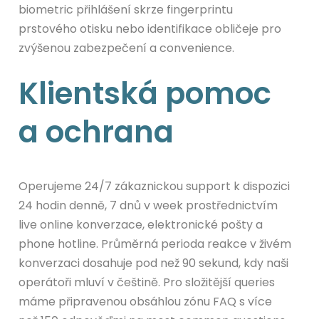
biometric přihlášení skrze fingerprintu
prstového otisku nebo identifikace obličeje pro
zvýšenou zabezpečení a convenience.
Klientská pomoc
a ochrana
Operujeme 24/7 zákaznickou support k dispozici
24 hodin denně, 7 dnů v week prostřednictvím
live online konverzace, elektronické pošty a
phone hotline. Průměrná perioda reakce v živém
konverzaci dosahuje pod než 90 sekund, kdy naši
operátoři mluví v češtině. Pro složitější queries
máme připravenou obsáhlou zónu FAQ s více