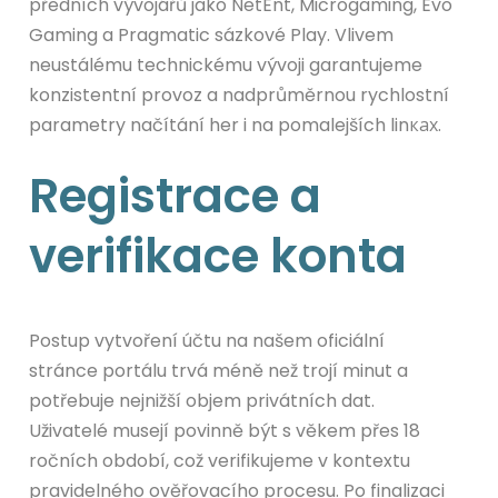
předních vývojářů jako NetEnt, Microgaming, Evo
Gaming a Pragmatic sázkové Play. Vlivem
neustálému technickému vývoji garantujeme
konzistentní provoz a nadprůměrnou rychlostní
parametry načítání her i na pomalejších linках.
Registrace a
verifikace konta
Postup vytvoření účtu na našem oficiální
stránce portálu trvá méně než trojí minut a
potřebuje nejnižší objem privátních dat.
Uživatelé musejí povinně být s věkem přes 18
ročních období, což verifikujeme v kontextu
pravidelného ověřovacího procesu. Po finalizaci