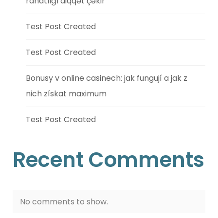
rahatlığı diqqət çəkir
Test Post Created
Test Post Created
Bonusy v online casinech: jak fungují a jak z
nich získat maximum
Test Post Created
Recent Comments
No comments to show.