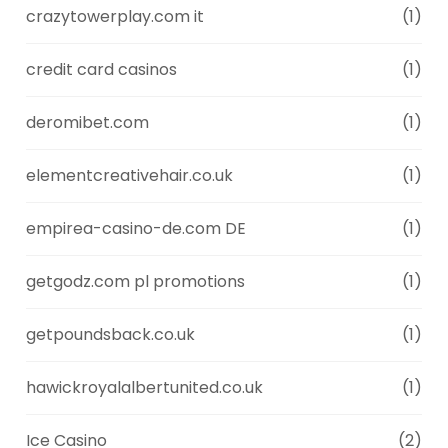
crazytowerplay.com it
(1)
credit card casinos
(1)
deromibet.com
(1)
elementcreativehair.co.uk
(1)
empirea-casino-de.com DE
(1)
getgodz.com pl promotions
(1)
getpoundsback.co.uk
(1)
hawickroyalalbertunited.co.uk
(1)
Ice Casino
(2)