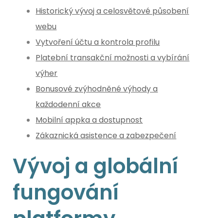
Historický vývoj a celosvětové působení
webu
Vytvoření účtu a kontrola profilu
Platební transakční možnosti a vybírání
výher
Bonusové zvýhodněné výhody a
každodenní akce
Mobilní appka a dostupnost
Zákaznická asistence a zabezpečení
Vývoj a globální
fungování