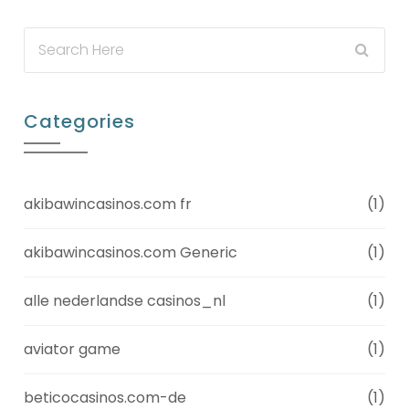
Categories
akibawincasinos.com fr
(1)
akibawincasinos.com Generic
(1)
alle nederlandse casinos_nl
(1)
aviator game
(1)
beticocasinos.com-de
(1)