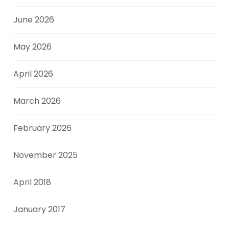
June 2026
May 2026
April 2026
March 2026
February 2026
November 2025
April 2018
January 2017