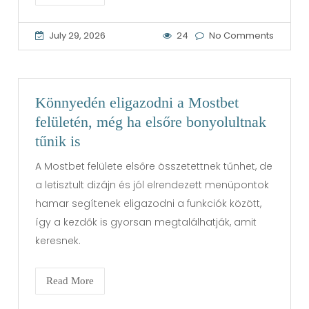
July 29, 2026
24
No Comments
Könnyedén eligazodni a Mostbet
felületén, még ha elsőre bonyolultnak
tűnik is
A Mostbet felülete elsőre összetettnek tűnhet, de
a letisztult dizájn és jól elrendezett menüpontok
hamar segítenek eligazodni a funkciók között,
így a kezdők is gyorsan megtalálhatják, amit
keresnek.
Read More