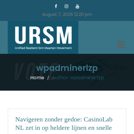
August 7, 2026 12:20 pm
wpadminerlzp
Home
Author:
wpadminerlzp
/
Navigeren zonder gedoe: CasinoLab
NL zet in op heldere lijnen en snelle